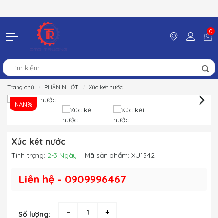
0
Trang chủ
PHẦN NHỚT
Xúc két nước
NAN%
Xúc két nước
Tình trạng:
2-3 Ngày
Mã sản phẩm:
XU1542
Liên hệ - 0909996467
–
+
Số lượng: