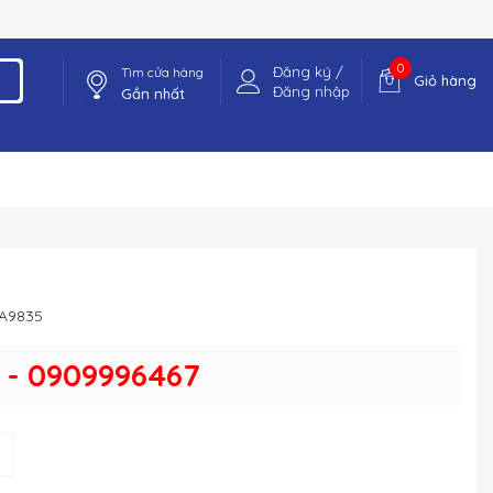
0
Đăng ký /
Tìm cửa hàng
Giỏ hàng
Đăng nhập
Gần nhất
A9835
 - 0909996467