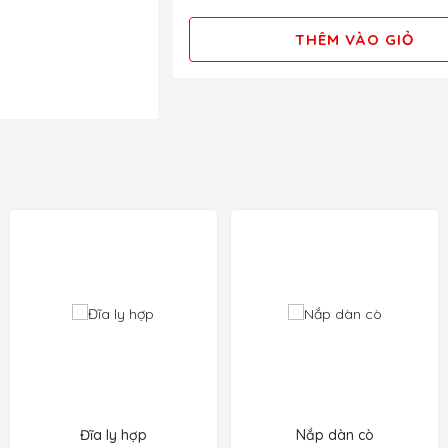
THÊM VÀO GIỎ
Đĩa ly hợp
Nắp dàn cò