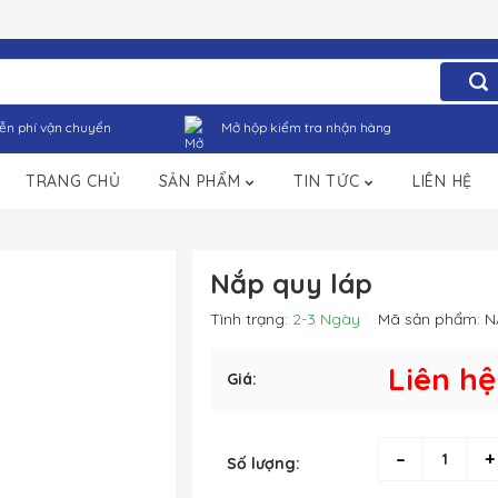
ễn phí vận chuyển
Mở hộp kiểm tra nhận hàng
TRANG CHỦ
SẢN PHẨM
TIN TỨC
LIÊN HỆ
Nắp quy láp
Tình trạng:
2-3 Ngày
Mã sản phẩm:
N
Liên hệ
Giá:
–
+
Số lượng: