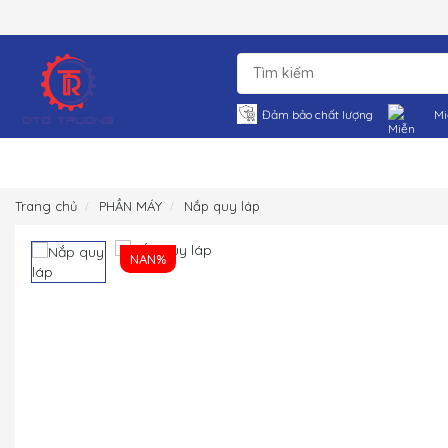
Đảm bảo chất lượng
Mi
Trang chủ
PHẦN MÁY
Nắp quy láp
NAN%