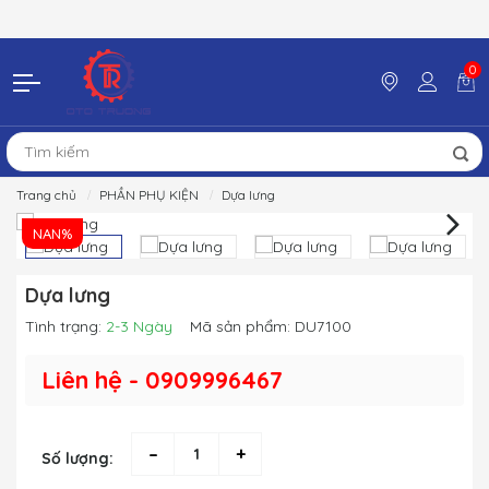
0
Trang chủ
PHẦN PHỤ KIỆN
Dựa lưng
NAN%
Dựa lưng
Tình trạng:
2-3 Ngày
Mã sản phẩm:
DU7100
Liên hệ - 0909996467
–
+
Số lượng: